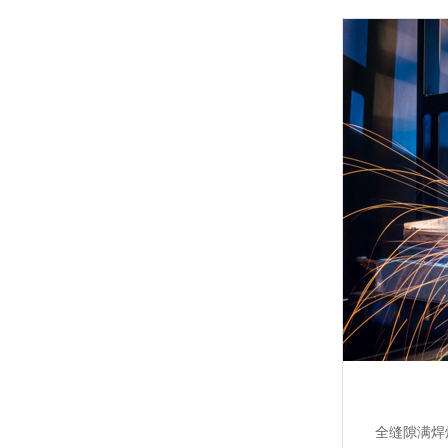
全缝隙满焊