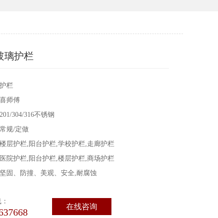
玻璃护栏
护栏
喜师傅
1/304/316不锈钢
常规/定做
楼层护栏,阳台护栏,学校护栏,走廊护栏
医院护栏,阳台护栏,楼层护栏,商场护栏
坚固、防撞、美观、安全,耐腐蚀
线：
在线咨询
637668