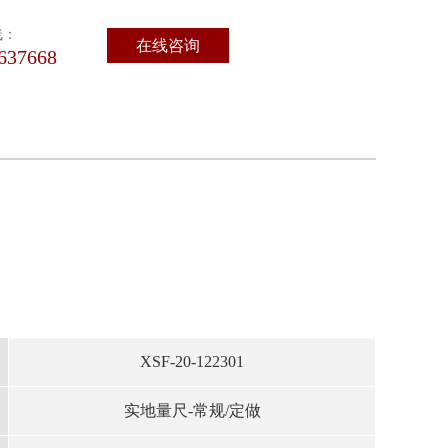
线：
在线咨询
637668
XSF-20-
122301
实地量尺-
常规/定做