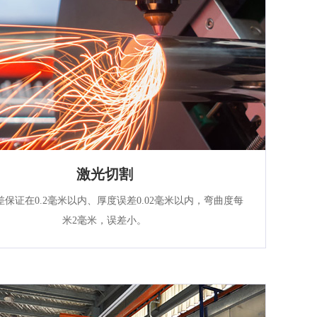
激光切割
差保证在0.2毫米以内、厚度误差0.02毫米以内，弯曲度每
米2毫米，误差小。