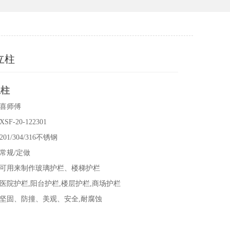
立柱
立柱
喜师傅
F-20-122301
1/304/316不锈钢
常规/定做
可用来制作玻璃护栏、楼梯护栏
医院护栏,阳台护栏,楼层护栏,商场护栏
坚固、防撞、美观、安全,耐腐蚀