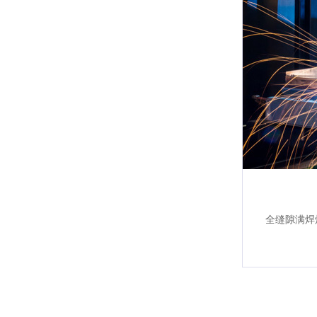
全缝隙满焊