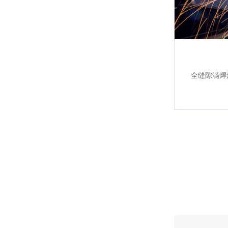
全缝隙满焊