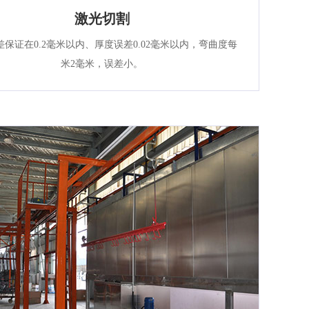
激光切割
差保证在0.2毫米以内、厚度误差0.02毫米以内，弯曲度每
米2毫米，误差小。