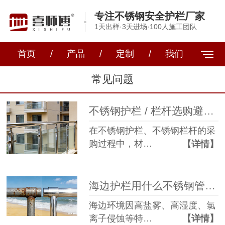
专注不锈钢安全护栏厂家
1天出样·3天进场·100人施工团队
首页
/
产品
/
定制
/
我们
常见问题
不锈钢护栏 / 栏杆选购避坑指南，专业厂家教你选对不踩雷
在不锈钢护栏、不锈钢栏杆的采
购过程中，材…
【详情】
海边护栏用什么不锈钢管？316L vs 304 实际应用对比
海边环境因高盐雾、高湿度、氯
离子侵蚀等特…
【详情】