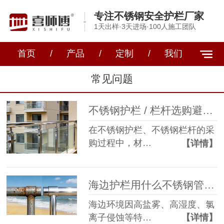
专注不锈钢安全护栏厂家
1天出样·3天进场·100人施工团队
首页
/
产品
/
定制
/
我们
常见问题
不锈钢护栏 / 栏杆选购避坑指南，专业厂家教你选对不踩雷
在不锈钢护栏、不锈钢栏杆的采
购过程中，材…
【详情】
海边护栏用什么不锈钢管？316L vs 304 实际应用对比
海边环境因高盐雾、高湿度、氯
离子侵蚀等特…
【详情】